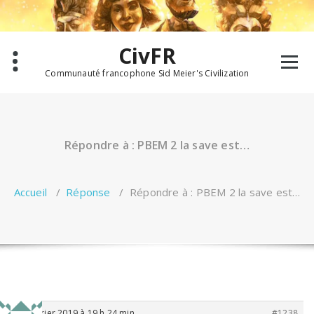
Aller
au
contenu
CivFR
Communauté francophone Sid Meier's Civilization
Répondre à : PBEM 2 la save est…
Accueil
/
Réponse
/
Répondre à : PBEM 2 la save est…
23 février 2019 à 19 h 24 min
#1238