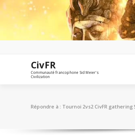
Aller
au
contenu
CivFR
Communauté francophone Sid Meier's
Civilization
Répondre à : Tournoi 2vs2 CivFR gathering