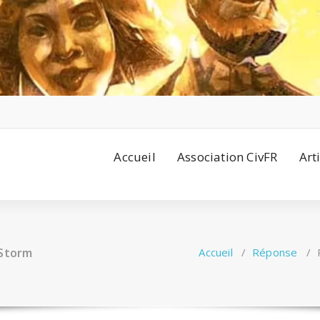
Accueil
Association CivFR
Art
 Storm
Accueil
/
Réponse
/