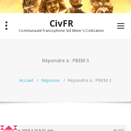
Aller
au
contenu
CivFR
Communauté francophone Sid Meier's Civilization
Répondre à : PBEM 3
Accueil
/
Réponse
/
Répondre à : PBEM 3
19 mars 2019 à 20 h 51 min
#1455