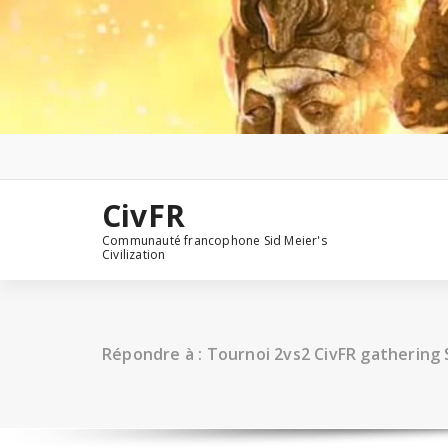
Aller
au
contenu
CivFR
Communauté francophone Sid Meier's
Civilization
Répondre à : Tournoi 2vs2 CivFR gathering