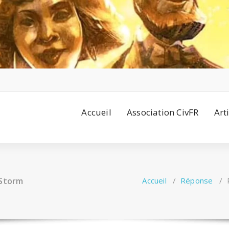
Accueil
Association CivFR
Art
 Storm
Accueil
/
Réponse
/