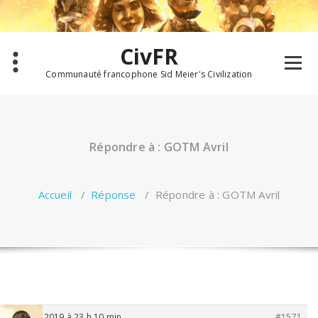
Aller
au
contenu
CivFR
Communauté francophone Sid Meier's Civilization
Répondre à : GOTM Avril
Accueil
/
Réponse
/
Répondre à : GOTM Avril
1 avril 2019 à 23 h 10 min
#1571