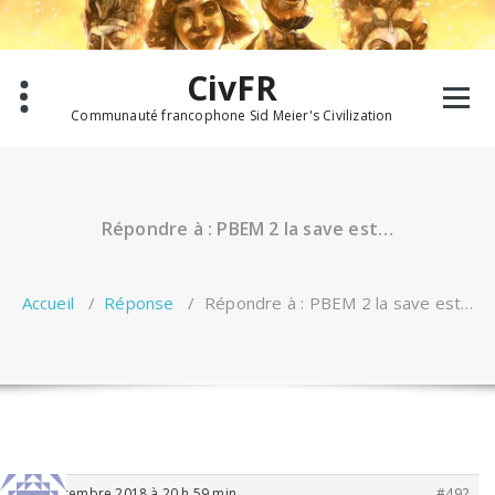
Aller
au
contenu
CivFR
Communauté francophone Sid Meier's Civilization
Répondre à : PBEM 2 la save est…
Accueil
/
Réponse
/
Répondre à : PBEM 2 la save est…
20 décembre 2018 à 20 h 59 min
#492