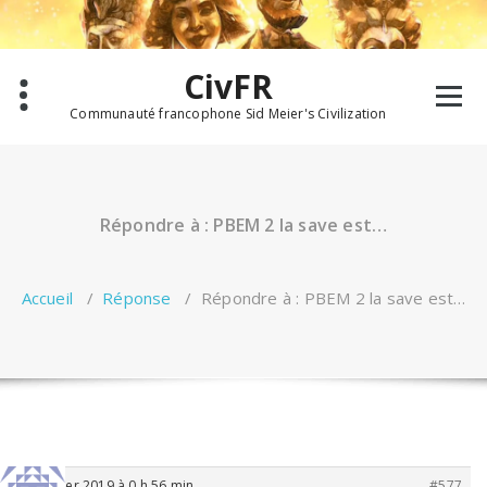
Aller
au
contenu
CivFR
Communauté francophone Sid Meier's Civilization
Répondre à : PBEM 2 la save est…
Accueil
/
Réponse
/
Répondre à : PBEM 2 la save est…
8 janvier 2019 à 0 h 56 min
#577